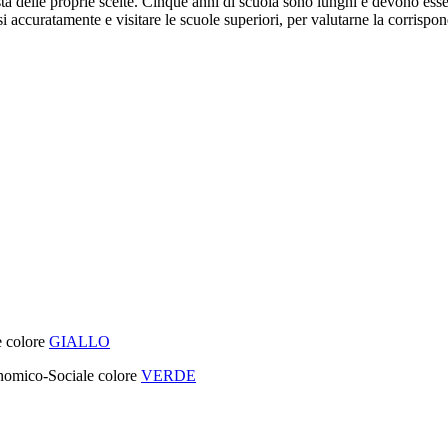
a delle proprie scelte. Cinque anni di scuola sono lunghi e devono essere b
i accuratamente e visitare le scuole superiori, per valutarne la corrispon
 colore
GIALLO
nomico-Sociale colore
VERDE