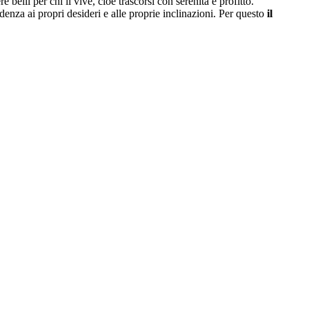
elli per chi li vive, cioè trascorsi con serenità e profitto.
denza ai propri desideri e alle proprie inclinazioni. Per questo
il