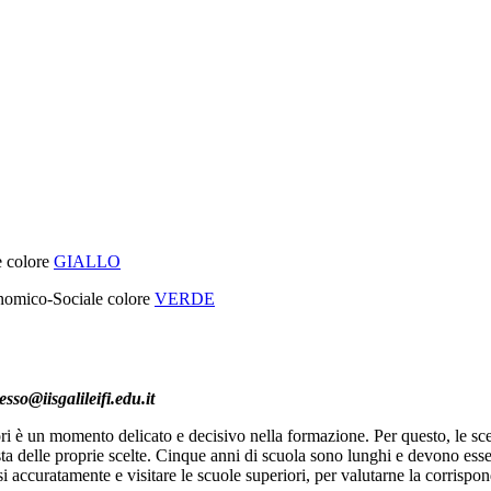
 colore
GIALLO
nomico-Sociale colore
VERDE
sso@iisgalileifi.edu.it
iori è un momento delicato e decisivo nella formazione. Per questo, le s
a delle proprie scelte. Cinque anni di scuola sono lunghi e devono essere b
i accuratamente e visitare le scuole superiori, per valutarne la corrispon