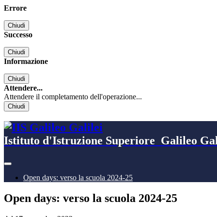
Errore
Chiudi
Successo
Chiudi
Informazione
Chiudi
Attendere...
Attendere il completamento dell'operazione...
Chiudi
Istituto d'Istruzione Superiore
Galileo Gal
Open days: verso la scuola 2024-25
Open days: verso la scuola 2024-25