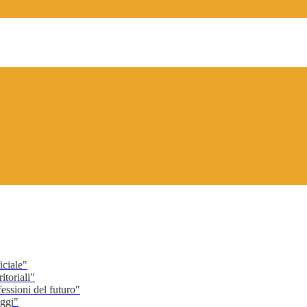
ciale"
toriali"
ssioni del futuro"
ggi"