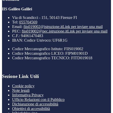
IIS Galileo Galilei
Via di Scandicci - 151, 50143 Firenze FI
Tel:
055704569
Email:
fiis019002@istruzione.it
Link per inviare una mail
PEC:
fiis019002@pec.istruzione.it
Link per inviare una mail
C.F.: 94061470483
IBAN: Codice Univoco: UF6R1G
Codice Meccanografico Istituto: FIIS019002
Codice Meccanografico LICEO: FIPM01901D
Codice Meccanografico TECNICO: FITD019018
Sezione Link Utili
Cookie policy
Note legali
Informativa Privacy
Ufficio Relazioni con il Pubblico
Dichiarazione di accessibilità
Obiettivi di accessibilità