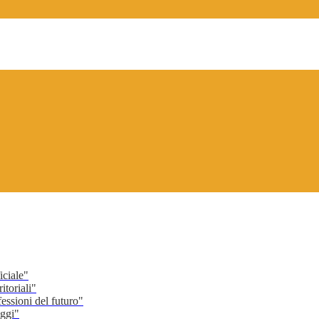
ciale"
toriali"
ssioni del futuro"
ggi"