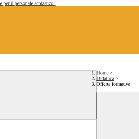
per il personale scolastico"
Home
>
Didattica
>
Offerta formativa