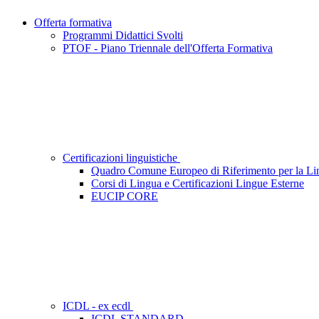
Offerta formativa
Programmi Didattici Svolti
PTOF - Piano Triennale dell'Offerta Formativa
Certificazioni linguistiche
Quadro Comune Europeo di Riferimento per la Li
Corsi di Lingua e Certificazioni Lingue Esterne
EUCIP CORE
ICDL - ex ecdl
ICDL STANDARD