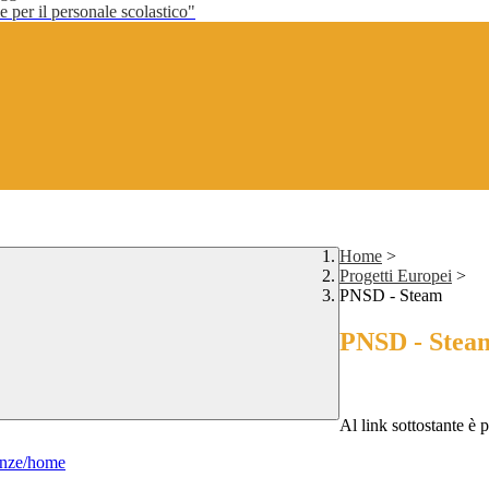
per il personale scolastico"
Home
>
Progetti Europei
>
PNSD - Steam
PNSD - Stea
Al link sottostante è 
renze/home