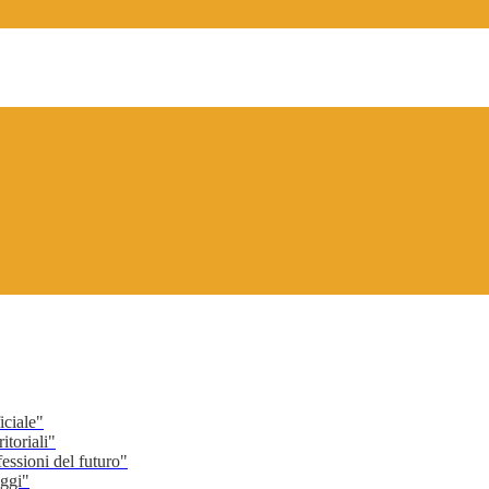
ciale"
toriali"
ssioni del futuro"
ggi"