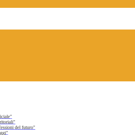
ciale"
toriali"
ssioni del futuro"
ggi"