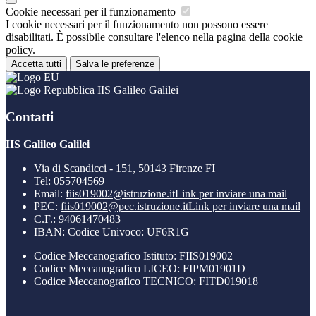
Cookie necessari per il funzionamento
I cookie necessari per il funzionamento non possono essere
disabilitati. È possibile consultare l'elenco nella pagina della cookie
policy.
Accetta tutti
Salva le preferenze
IIS Galileo Galilei
Contatti
IIS Galileo Galilei
Via di Scandicci - 151, 50143 Firenze FI
Tel:
055704569
Email:
fiis019002@istruzione.it
Link per inviare una mail
PEC:
fiis019002@pec.istruzione.it
Link per inviare una mail
C.F.: 94061470483
IBAN: Codice Univoco: UF6R1G
Codice Meccanografico Istituto: FIIS019002
Codice Meccanografico LICEO: FIPM01901D
Codice Meccanografico TECNICO: FITD019018