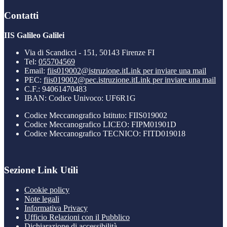
Contatti
IIS Galileo Galilei
Via di Scandicci - 151, 50143 Firenze FI
Tel:
055704569
Email:
fiis019002@istruzione.it
Link per inviare una mail
PEC:
fiis019002@pec.istruzione.it
Link per inviare una mail
C.F.: 94061470483
IBAN: Codice Univoco: UF6R1G
Codice Meccanografico Istituto: FIIS019002
Codice Meccanografico LICEO: FIPM01901D
Codice Meccanografico TECNICO: FITD019018
Sezione Link Utili
Cookie policy
Note legali
Informativa Privacy
Ufficio Relazioni con il Pubblico
Dichiarazione di accessibilità