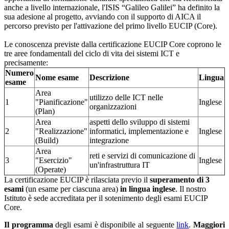
anche a livello internazionale, l'ISIS “Galileo Galilei” ha definito la
sua adesione al progetto, avviando con il supporto di AICA il
percorso previsto per l'attivazione del primo livello EUCIP (Core).
Le conoscenza previste dalla certificazione EUCIP Core coprono le
tre aree fondamentali del ciclo di vita dei sistemi ICT e
precisamente:
Numero
Nome esame
Descrizione
Lingua
esame
Area
utilizzo delle ICT nelle
1
"Pianificazione"
Inglese
organizzazioni
(Plan)
Area
aspetti dello sviluppo di sistemi
2
"Realizzazione"
informatici, implementazione e
Inglese
(Build)
integrazione
Area
reti e servizi di comunicazione di
3
"Esercizio"
Inglese
un'infrastruttura IT
(Operate)
La certificazione EUCIP è rilasciata previo il
superamento di 3
esami
(un esame per ciascuna area)
in lingua inglese
. Il nostro
Istituto è sede accreditata per il sotenimento degli esami EUCIP
Core.
Il programma
degli esami è disponibile al seguente
link
.
Maggiori