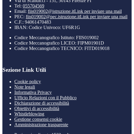
Via di Scandicci - 151, 50143 Firenze FI
Tel:
055704569
Email:
fiis019002@istruzione.it
Link per inviare una mail
PEC:
fiis019002@pec.istruzione.it
Link per inviare una mail
C.F.: 94061470483
IBAN: Codice Univoco: UF6R1G
Codice Meccanografico Istituto: FIIS019002
Codice Meccanografico LICEO: FIPM01901D
Codice Meccanografico TECNICO: FITD019018
Sezione Link Utili
Cookie policy
Note legali
Informativa Privacy
Ufficio Relazioni con il Pubblico
Dichiarazione di accessibilità
Obiettivi di accessibilità
Whistleblowing
Gestione consensi cookie
Amministrazione trasparente