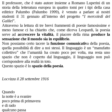
Il professore, che è stato autore insieme a Romano Luperini di un
storia della letteratura europea in quattro tomi per i tipi della casa
editrice Palumbo (Palumbo 1999), è venuto a parlare ai nostri
studenti il 31 gennaio all’interno del progetto “
I mercoledì del
Galilei
”.
Attraverso la lettura di tre brevi frammenti di poesie famosissime e
meno famose ci ha chiarito che, come diceva Leopardi, la poesia
serve ad
accrescere la vitalità
, il piacere della rima
produce la
sensazione che il mondo sia in equilibrio
.
Non possiamo certo tacere la
funzione comunicativ
a della poesia,
quella possibilità di dire a noi stessi. Il linguaggio è un “manufatto
collettivo” che l’umanità ha creato poco per volta, ma resta uno
spazio che non è coperto dal linguaggio, il linguaggio non può
corrispondere alla realtà in toto.
Questo spazio è lo
spazio della poesia
.
Locvizza il 28 settembre 1916
Quando
la notte è a svanire
poco prima di primavera
e di rado
qualcuno passa