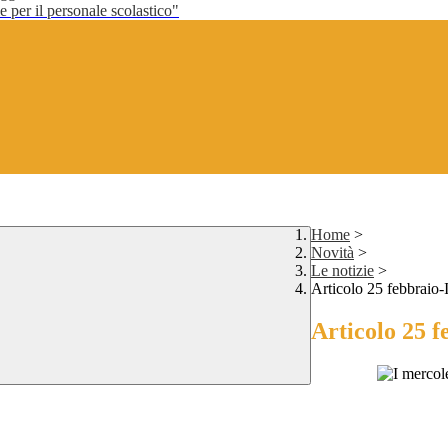
per il personale scolastico"
Home
>
Novità
>
Le notizie
>
Articolo 25 febbraio-I
Articolo 25 f