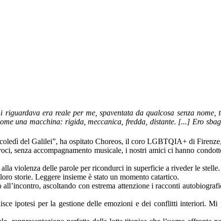
 mi riguardava era reale per me, spaventata da qualcosa senza nome, te
come una macchina: rigida, meccanica, fredda, distante. [...] Ero sbag
mercoledì del Galilei”, ha ospitato Choreos, il coro LGBTQIA+ di Firenz
oci, senza accompagnamento musicale, i nostri amici ci hanno condotto neg
lla violenza delle parole per ricondurci in superficie a riveder le stelle.
oro storie. Leggere insieme è stato un momento catartico.
 all’incontro, ascoltando con estrema attenzione i racconti autobiografi
ce ipotesi per la gestione delle emozioni e dei conflitti interiori. Mi