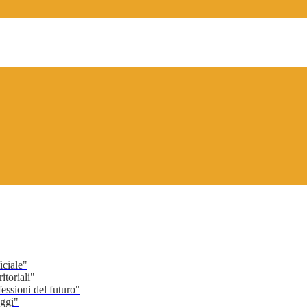
ciale"
toriali"
ssioni del futuro"
ggi"