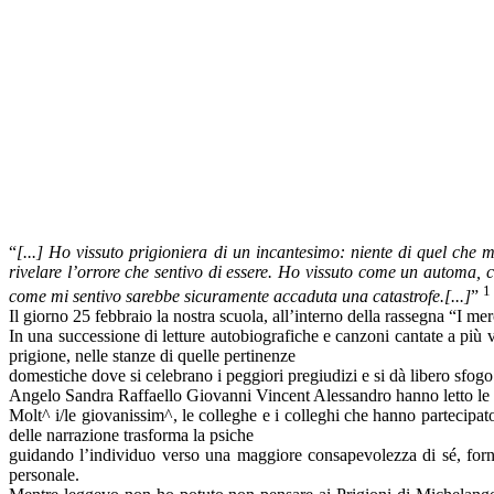
“
[...] Ho vissuto prigioniera di un incantesimo: niente di quel che
rivelare l’orrore che sentivo di essere. Ho vissuto come un automa, 
1
come mi sentivo sarebbe sicuramente accaduta una catastrofe.[...]
”
Il giorno 25 febbraio la nostra scuola, all’interno della rassegna “I 
In una successione di letture autobiografiche e canzoni cantate a più v
prigione, nelle stanze di quelle pertinenze
domestiche dove si celebrano i peggiori pregiudizi e si dà libero sfogo a
Angelo Sandra Raffaello Giovanni Vincent Alessandro hanno letto le l
Molt^ i/le giovanissim^, le colleghe e i colleghi che hanno partecipato
delle narrazione trasforma la psiche
guidando l’individuo verso una maggiore consapevolezza di sé, fornis
personale.