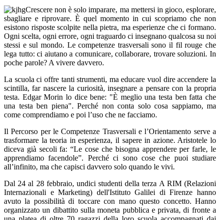
Crescere non è solo imparare, ma mettersi in gioco, esplorare,
sbagliare e riprovare. È quel momento in cui scopriamo che non
esistono risposte scolpite nella pietra, ma esperienze che ci formano.
Ogni scelta, ogni errore, ogni traguardo ci insegnano qualcosa su noi
stessi e sul mondo. Le competenze trasversali sono il fil rouge che
lega tutto: ci aiutano a comunicare, collaborare, trovare soluzioni. In
poche parole? A vivere davvero.
La scuola ci offre tanti strumenti, ma educare vuol dire accendere la
scintilla, far nascere la curiosità, insegnare a pensare con la propria
testa. Edgar Morin lo dice bene: "È meglio una testa ben fatta che
una testa ben piena". Perché non conta solo cosa sappiamo, ma
come comprendiamo e poi l’uso che ne facciamo.
Il Percorso per le Competenze Trasversali e l’Orientamento serve a
trasformare la teoria in esperienza, il sapere in azione. Aristotele lo
diceva già secoli fa: “Le cose che bisogna apprendere per farle, le
apprendiamo facendole”. Perché ci sono cose che puoi studiare
all’infinito, ma che capisci davvero solo quando le vivi.
Dal 24 al 28 febbraio, undici studenti della terza A RIM (Relazioni
Internazionali e Marketing) dell'Istituto Galilei di Firenze hanno
avuto la possibilità di toccare con mano questo concetto. Hanno
organizzato un dibattito sulla moneta pubblica e privata, di fronte a
una platea di oltre 70 ragazzi della loro scuola accompagnati dai