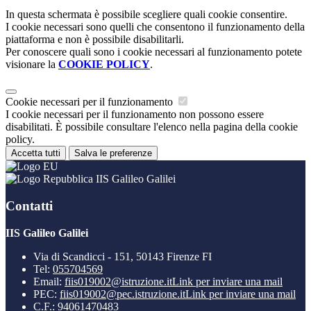
In questa schermata è possibile scegliere quali cookie consentire.
I cookie necessari sono quelli che consentono il funzionamento della
piattaforma e non è possibile disabilitarli.
Per conoscere quali sono i cookie necessari al funzionamento potete
visionare la
COOKIE POLICY
.
Cookie necessari per il funzionamento
I cookie necessari per il funzionamento non possono essere
disabilitati. È possibile consultare l'elenco nella pagina della cookie
policy.
Accetta tutti
Salva le preferenze
IIS Galileo Galilei
Contatti
IIS Galileo Galilei
Via di Scandicci - 151, 50143 Firenze FI
Tel:
055704569
Email:
fiis019002@istruzione.it
Link per inviare una mail
PEC:
fiis019002@pec.istruzione.it
Link per inviare una mail
C.F.: 94061470483