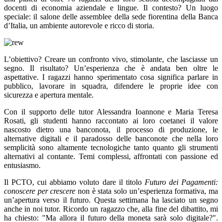
docenti di economia aziendale e lingue. Il contesto? Un luogo
speciale: il salone delle assemblee della sede fiorentina della Banca
d’Italia, un ambiente autorevole e ricco di storia.
L’obiettivo? Creare un confronto vivo, stimolante, che lasciasse un
segno. Il risultato? Un’esperienza che è andata ben oltre le
aspettative. I ragazzi hanno sperimentato cosa significa parlare in
pubblico, lavorare in squadra, difendere le proprie idee con
sicurezza e apertura mentale.
Con il supporto delle tutor Alessandra Ioannone e Maria Teresa
Rosati, gli studenti hanno raccontato ai loro coetanei il valore
nascosto dietro una banconota, il processo di produzione, le
alternative digitali e il paradosso delle banconote che nella loro
semplicità sono altamente tecnologiche tanto quanto gli strumenti
alternativi al contante. Temi complessi, affrontati con passione ed
entusiasmo.
Il PCTO, cui abbiamo voluto dare il titolo
Futuro dei Pagamenti:
conoscere per crescere
non è stata solo un’esperienza formativa, ma
un’apertura verso il futuro. Questa settimana ha lasciato un segno
anche in noi tutor. Ricordo un ragazzo che, alla fine del dibattito, mi
ha chiesto: "Ma allora il futuro della moneta sarà solo digitale?".