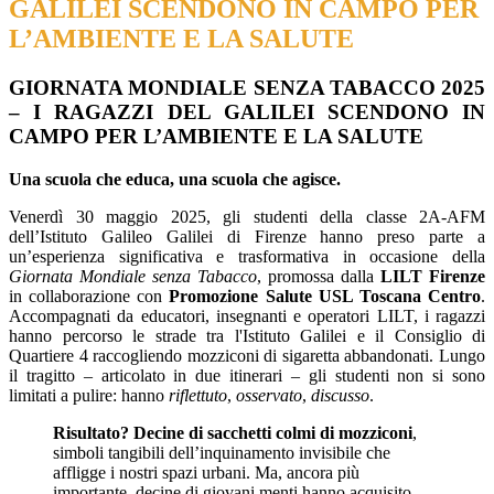
GALILEI SCENDONO IN CAMPO PER
L’AMBIENTE E LA SALUTE
GIORNATA MONDIALE SENZA TABACCO 2025
– I RAGAZZI DEL GALILEI SCENDONO IN
CAMPO PER L’AMBIENTE E LA SALUTE
Una scuola che educa, una scuola che agisce.
Venerdì 30 maggio 2025, gli studenti della classe 2A-AFM
dell’Istituto Galileo Galilei di Firenze hanno preso parte a
un’esperienza significativa e trasformativa in occasione della
Giornata Mondiale senza Tabacco
, promossa dalla
LILT Firenze
in collaborazione con
Promozione Salute USL Toscana Centro
.
Accompagnati da educatori, insegnanti e operatori LILT, i ragazzi
hanno percorso le strade tra l'Istituto Galilei e il Consiglio di
Quartiere 4 raccogliendo mozziconi di sigaretta abbandonati. Lungo
il tragitto – articolato in due itinerari – gli studenti non si sono
limitati a pulire: hanno
riflettuto
,
osservato
,
discusso
.
Risultato? Decine di sacchetti colmi di mozziconi
,
simboli tangibili dell’inquinamento invisibile che
affligge i nostri spazi urbani. Ma, ancora più
importante, decine di giovani menti hanno acquisito