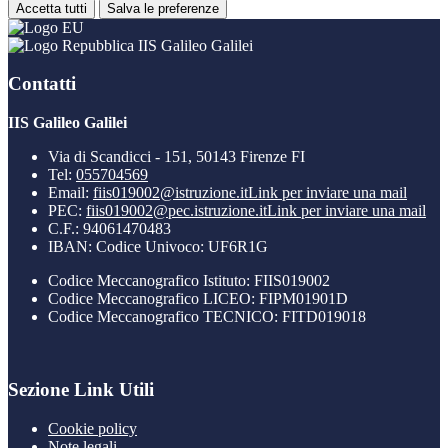
Accetta tutti
Salva le preferenze
IIS Galileo Galilei
Contatti
IIS Galileo Galilei
Via di Scandicci - 151, 50143 Firenze FI
Tel:
055704569
Email:
fiis019002@istruzione.it
Link per inviare una mail
PEC:
fiis019002@pec.istruzione.it
Link per inviare una mail
C.F.: 94061470483
IBAN: Codice Univoco: UF6R1G
Codice Meccanografico Istituto: FIIS019002
Codice Meccanografico LICEO: FIPM01901D
Codice Meccanografico TECNICO: FITD019018
Sezione Link Utili
Cookie policy
Note legali