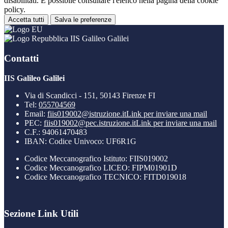
disabilitati. È possibile consultare l'elenco nella pagina della cookie
policy.
Accetta tutti
Salva le preferenze
IIS Galileo Galilei
Contatti
IIS Galileo Galilei
Via di Scandicci - 151, 50143 Firenze FI
Tel:
055704569
Email:
fiis019002@istruzione.it
Link per inviare una mail
PEC:
fiis019002@pec.istruzione.it
Link per inviare una mail
C.F.: 94061470483
IBAN: Codice Univoco: UF6R1G
Codice Meccanografico Istituto: FIIS019002
Codice Meccanografico LICEO: FIPM01901D
Codice Meccanografico TECNICO: FITD019018
Sezione Link Utili