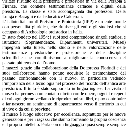
visitato l’istituto della preistoria e protostoria in via della Pergola a
Firenze, che contiene testimonianze cartacee e digitali della
preistoria. La classe è stata accompagnata dai professori: Della
Lunga e Basagni e dall'educatrice Calderoni.
L’Istituto italiano di Preistoria e Protostoria (IIPP) è un ente morale
con personalità giuridica, che riunisce gli enti e gli studiosi che si
occupano di Archeologia preistorica in Italia.
E’ stato fondato nel 1954; i suoi soci comprendono singoli studiosi e
istituzioni (Soprintendenze, Dipartimenti universitari, Musei)
impegnati nella tutela, nello studio e nella valorizzazione delle
testimonianze preistoriche e protostoriche e delle discipline
scientifiche che contribuiscono a migliorare la conoscenza del
passato più remoto dell’uomo.
I ragazzi, grazie alla collaborazione della Dottoressa Florindi e dei
suoi collaboratori hanno potuto acquisire le testimonianze del
passato confrontandole con il nuovo, in particolare vedendo
l’importanza della tecnologia nel processo del ricordo dell’antica arte
preistorica. Il tutto è stato supportato in lingua inglese. La visita al
museo ha permesso un contatto diretto con le opere, oggetti e reperti
di cui ogni giorno vediamo le riproduzioni sui libri, e può contribuire
a far nascere un sentimento di appartenenza verso il territorio in cui
si vive o da cui si proviene.
Il museo è luogo educativo per eccellenza, soprattutto per le nuove
generazioni e per i ragazzi che stanno formando la propria coscienza
e il proprio intelletto. Parla con un linguaggio quasi sempre semplice