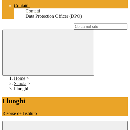
Contatti
Contatti
Data Protection Officer (DPO)
Campo di ricerca per le pagine del sito
Home
>
Scuola
>
I luoghi
I luoghi
Risorse dell'istituto