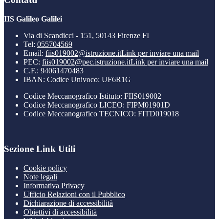
IIS Galileo Galilei
Via di Scandicci - 151, 50143 Firenze FI
Tel:
055704569
Email:
fiis019002@istruzione.it
Link per inviare una mail
PEC:
fiis019002@pec.istruzione.it
Link per inviare una mail
C.F.: 94061470483
IBAN: Codice Univoco: UF6R1G
Codice Meccanografico Istituto: FIIS019002
Codice Meccanografico LICEO: FIPM01901D
Codice Meccanografico TECNICO: FITD019018
Sezione Link Utili
Cookie policy
Note legali
Informativa Privacy
Ufficio Relazioni con il Pubblico
Dichiarazione di accessibilità
Obiettivi di accessibilità