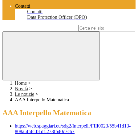
Contatti
Contatti
Data Protection Officer (DPO)
Campo di ricerca per le pagine del sito
Home
>
Novità
>
Le notizie
>
AAA Interpello Matematica
AAA Interpello Matematica
https://web.spaggiari.eu/sdg2/Interpelli/FIII0023/55b41d13-
808a-4f4c-b1df-273fb40c7cb7