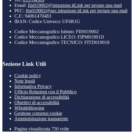
Email:
fiis019002@istruzione.it
Link per inviare una mail
PEC:
fiis019002@pec.istruzione.it
Link per inviare una mail
C.F.: 94061470483
IBAN: Codice Univoco: UF6R1G
Codice Meccanografico Istituto: FIIS019002
Codice Meccanografico LICEO: FIPM01901D
Codice Meccanografico TECNICO: FITD019018
Sezione Link Utili
Cookie policy
Note legali
Informativa Privacy
Ufficio Relazioni con il Pubblico
Dichiarazione di accessibilità
Obiettivi di accessibilità
Whistleblowing
Gestione consensi cookie
Amministrazione trasparente
Pagina visualizzata
750
volte