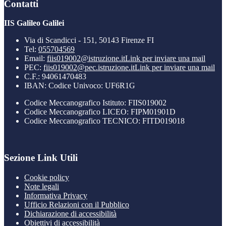
Contatti
IIS Galileo Galilei
Via di Scandicci - 151, 50143 Firenze FI
Tel:
055704569
Email:
fiis019002@istruzione.it
Link per inviare una mail
PEC:
fiis019002@pec.istruzione.it
Link per inviare una mail
C.F.: 94061470483
IBAN: Codice Univoco: UF6R1G
Codice Meccanografico Istituto: FIIS019002
Codice Meccanografico LICEO: FIPM01901D
Codice Meccanografico TECNICO: FITD019018
Sezione Link Utili
Cookie policy
Note legali
Informativa Privacy
Ufficio Relazioni con il Pubblico
Dichiarazione di accessibilità
Obiettivi di accessibilità