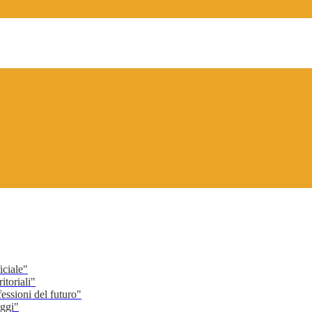
ciale"
toriali"
ssioni del futuro"
ggi"