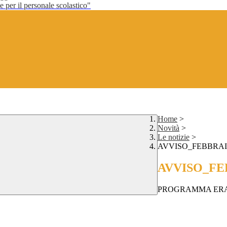
per il personale scolastico"
Home
>
Novità
>
Le notizie
>
AVVISO_FEBBRAIO 
AVVISO_FEB
PROGRAMMA ERAS