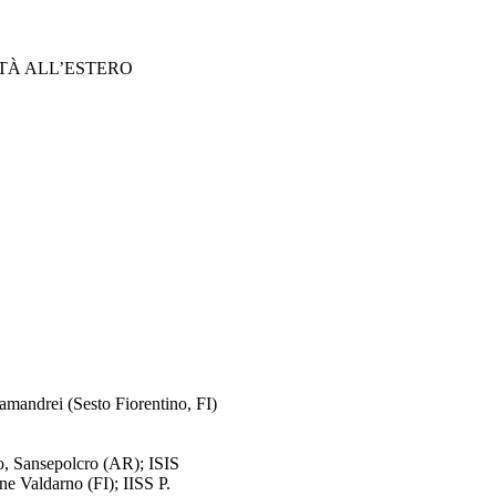
ITÀ ALL’ESTERO
lamandrei (Sesto Fiorentino, FI)
ro, Sansepolcro (AR); ISIS
ine Valdarno (FI); IISS P.