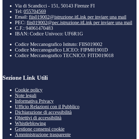
Via di Scandicci - 151, 50143 Firenze FI
Tel:
055704569
Email:
fiis019002@istruzione.it
Link per inviare una mail
PEC:
fiis019002@pec.istruzione.it
Link per inviare una mail
C.F.: 94061470483
IBAN: Codice Univoco: UF6R1G
Codice Meccanografico Istituto: FIIS019002
Codice Meccanografico LICEO: FIPM01901D
Codice Meccanografico TECNICO: FITD019018
Sezione Link Utili
Cookie policy
Note legali
Informativa Privacy
Ufficio Relazioni con il Pubblico
Dichiarazione di accessibilità
Obiettivi di accessibilità
Whistleblowing
Gestione consensi cookie
Amministrazione trasparente