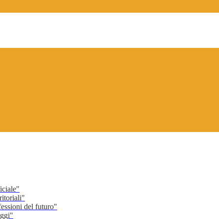
ciale"
toriali"
ssioni del futuro"
ggi"