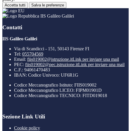
Accetta tutti
Salva le preferenze
IIS Galileo Galilei
Contatti
IIS Galileo Galilei
Via di Scandicci - 151, 50143 Firenze FI
Tel:
055704569
Email:
fiis019002@istruzione.it
Link per inviare una mail
PEC:
fiis019002@pec.istruzione.it
Link per inviare una mail
C.F.: 94061470483
IBAN: Codice Univoco: UF6R1G
Codice Meccanografico Istituto: FIIS019002
Codice Meccanografico LICEO: FIPM01901D
Codice Meccanografico TECNICO: FITD019018
Sezione Link Utili
Cookie policy