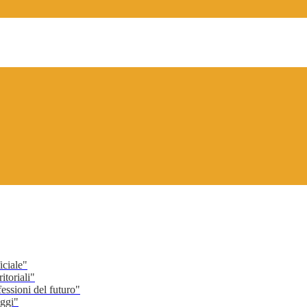
ciale"
toriali"
ssioni del futuro"
ggi"