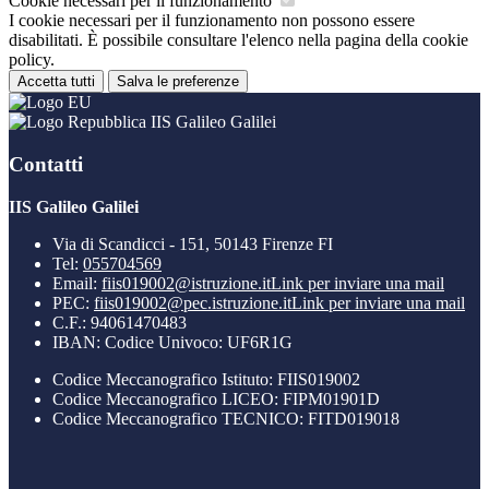
Cookie necessari per il funzionamento
I cookie necessari per il funzionamento non possono essere
disabilitati. È possibile consultare l'elenco nella pagina della cookie
policy.
Accetta tutti
Salva le preferenze
IIS Galileo Galilei
Contatti
IIS Galileo Galilei
Via di Scandicci - 151, 50143 Firenze FI
Tel:
055704569
Email:
fiis019002@istruzione.it
Link per inviare una mail
PEC:
fiis019002@pec.istruzione.it
Link per inviare una mail
C.F.: 94061470483
IBAN: Codice Univoco: UF6R1G
Codice Meccanografico Istituto: FIIS019002
Codice Meccanografico LICEO: FIPM01901D
Codice Meccanografico TECNICO: FITD019018