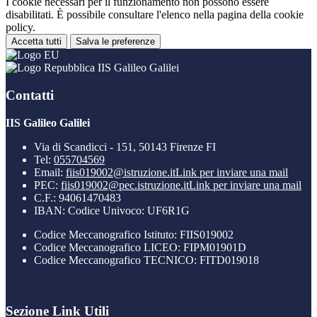
I cookie necessari per il funzionamento non possono essere
disabilitati. È possibile consultare l'elenco nella pagina della cookie
policy.
Accetta tutti
Salva le preferenze
IIS Galileo Galilei
Contatti
IIS Galileo Galilei
Via di Scandicci - 151, 50143 Firenze FI
Tel:
055704569
Email:
fiis019002@istruzione.it
Link per inviare una mail
PEC:
fiis019002@pec.istruzione.it
Link per inviare una mail
C.F.: 94061470483
IBAN: Codice Univoco: UF6R1G
Codice Meccanografico Istituto: FIIS019002
Codice Meccanografico LICEO: FIPM01901D
Codice Meccanografico TECNICO: FITD019018
Sezione Link Utili