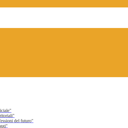
ciale"
toriali"
ssioni del futuro"
ggi"