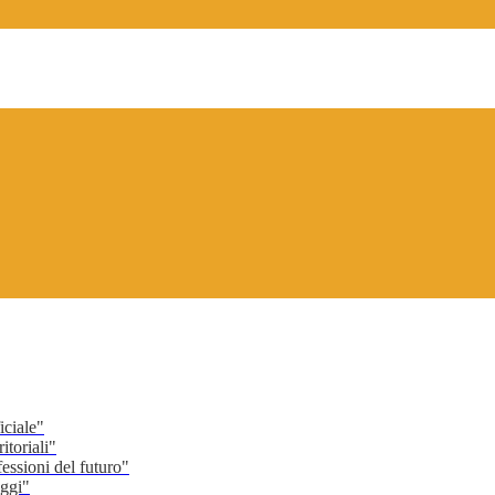
ciale"
toriali"
ssioni del futuro"
ggi"