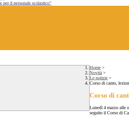
per il personale scolastico"
Home
>
Novità
>
Le notizie
>
Corso di canto, lezio
Corso di cant
Lunedì 4 marzo alle o
seguito il Corso di C