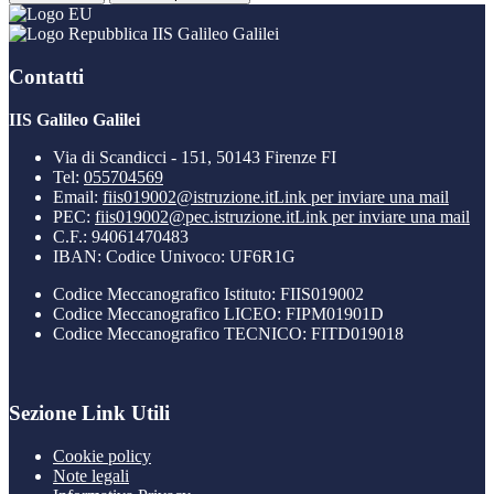
IIS Galileo Galilei
Contatti
IIS Galileo Galilei
Via di Scandicci - 151, 50143 Firenze FI
Tel:
055704569
Email:
fiis019002@istruzione.it
Link per inviare una mail
PEC:
fiis019002@pec.istruzione.it
Link per inviare una mail
C.F.: 94061470483
IBAN: Codice Univoco: UF6R1G
Codice Meccanografico Istituto: FIIS019002
Codice Meccanografico LICEO: FIPM01901D
Codice Meccanografico TECNICO: FITD019018
Sezione Link Utili
Cookie policy
Note legali