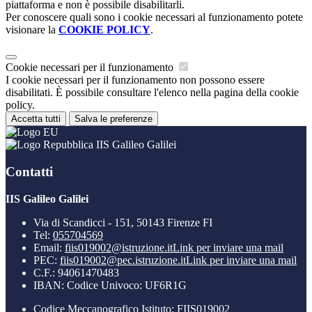
piattaforma e non è possibile disabilitarli.
Per conoscere quali sono i cookie necessari al funzionamento potete
visionare la
COOKIE POLICY
.
Cookie necessari per il funzionamento
I cookie necessari per il funzionamento non possono essere
disabilitati. È possibile consultare l'elenco nella pagina della cookie
policy.
Accetta tutti
Salva le preferenze
IIS Galileo Galilei
Contatti
IIS Galileo Galilei
Via di Scandicci - 151, 50143 Firenze FI
Tel:
055704569
Email:
fiis019002@istruzione.it
Link per inviare una mail
PEC:
fiis019002@pec.istruzione.it
Link per inviare una mail
C.F.: 94061470483
IBAN: Codice Univoco: UF6R1G
Codice Meccanografico Istituto: FIIS019002