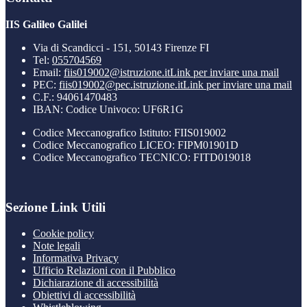
IIS Galileo Galilei
Via di Scandicci - 151, 50143 Firenze FI
Tel:
055704569
Email:
fiis019002@istruzione.it
Link per inviare una mail
PEC:
fiis019002@pec.istruzione.it
Link per inviare una mail
C.F.: 94061470483
IBAN: Codice Univoco: UF6R1G
Codice Meccanografico Istituto: FIIS019002
Codice Meccanografico LICEO: FIPM01901D
Codice Meccanografico TECNICO: FITD019018
Sezione Link Utili
Cookie policy
Note legali
Informativa Privacy
Ufficio Relazioni con il Pubblico
Dichiarazione di accessibilità
Obiettivi di accessibilità