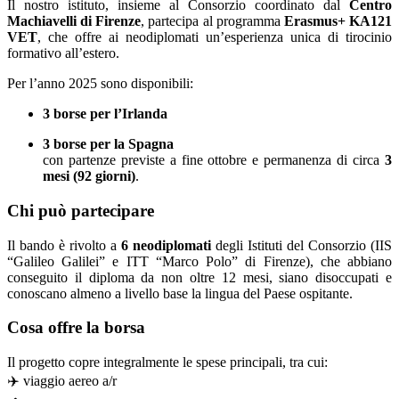
Il nostro istituto, insieme al Consorzio coordinato dal
Centro
Machiavelli di Firenze
, partecipa al programma
Erasmus+ KA121
VET
, che offre ai neodiplomati un’esperienza unica di tirocinio
formativo all’estero.
Per l’anno 2025 sono disponibili:
3 borse per l’Irlanda
3 borse per la Spagna
con partenze previste a fine ottobre e permanenza di circa
3
mesi (92 giorni)
.
Chi può partecipare
Il bando è rivolto a
6 neodiplomati
degli Istituti del Consorzio (IIS
“Galileo Galilei” e ITT “Marco Polo” di Firenze), che abbiano
conseguito il diploma da non oltre 12 mesi, siano disoccupati e
conoscano almeno a livello base la lingua del Paese ospitante.
Cosa offre la borsa
Il progetto copre integralmente le spese principali, tra cui:
✈️ viaggio aereo a/r