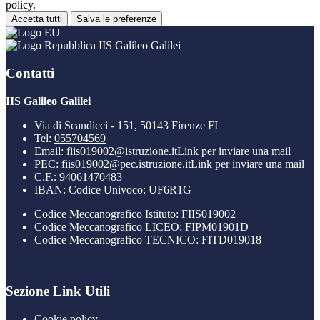
policy.
Accetta tutti
Salva le preferenze
IIS Galileo Galilei
Contatti
IIS Galileo Galilei
Via di Scandicci - 151, 50143 Firenze FI
Tel:
055704569
Email:
fiis019002@istruzione.it
Link per inviare una mail
PEC:
fiis019002@pec.istruzione.it
Link per inviare una mail
C.F.: 94061470483
IBAN: Codice Univoco: UF6R1G
Codice Meccanografico Istituto: FIIS019002
Codice Meccanografico LICEO: FIPM01901D
Codice Meccanografico TECNICO: FITD019018
Sezione Link Utili
Cookie policy