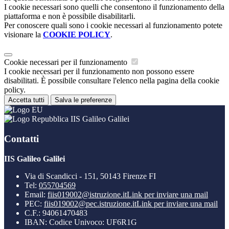
I cookie necessari sono quelli che consentono il funzionamento della
piattaforma e non è possibile disabilitarli.
Per conoscere quali sono i cookie necessari al funzionamento potete
visionare la
COOKIE POLICY
.
Cookie necessari per il funzionamento
I cookie necessari per il funzionamento non possono essere
disabilitati. È possibile consultare l'elenco nella pagina della cookie
policy.
Accetta tutti
Salva le preferenze
IIS Galileo Galilei
Contatti
IIS Galileo Galilei
Via di Scandicci - 151, 50143 Firenze FI
Tel:
055704569
Email:
fiis019002@istruzione.it
Link per inviare una mail
PEC:
fiis019002@pec.istruzione.it
Link per inviare una mail
C.F.: 94061470483
IBAN: Codice Univoco: UF6R1G