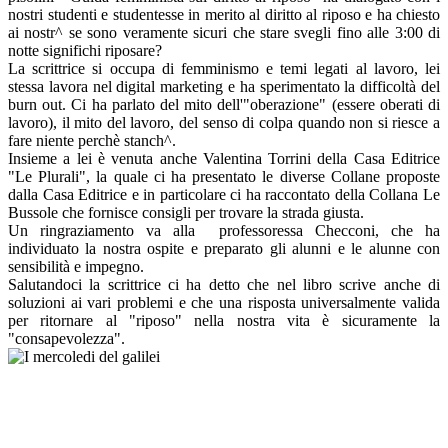
nostri studenti e studentesse in merito al diritto al riposo e ha chiesto
ai nostr^ se sono veramente sicuri che stare svegli fino alle 3:00 di
notte significhi riposare?
La scrittrice si occupa di femminismo e temi legati al lavoro, lei
stessa lavora nel digital marketing e ha sperimentato la difficoltà del
burn out. Ci ha parlato del mito dell'"oberazione" (essere oberati di
lavoro), il mito del lavoro, del senso di colpa quando non si riesce a
fare niente perchè stanch^.
Insieme a lei è venuta anche Valentina Torrini della Casa Editrice
"Le Plurali", la quale ci ha presentato le diverse Collane proposte
dalla Casa Editrice e in particolare ci ha raccontato della Collana Le
Bussole che fornisce consigli per trovare la strada giusta.
Un ringraziamento va alla professoressa Checconi, che ha
individuato la nostra ospite e preparato gli alunni e le alunne con
sensibilità e impegno.
Salutandoci la scrittrice ci ha detto che nel libro scrive anche di
soluzioni ai vari problemi e che una risposta universalmente valida
per ritornare al "riposo" nella nostra vita è sicuramente la
"consapevolezza".