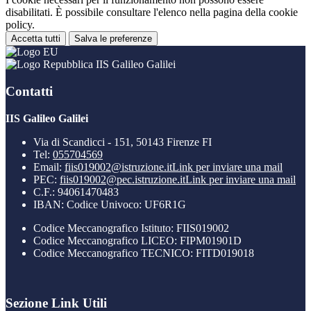
disabilitati. È possibile consultare l'elenco nella pagina della cookie
policy.
Accetta tutti
Salva le preferenze
IIS Galileo Galilei
Contatti
IIS Galileo Galilei
Via di Scandicci - 151, 50143 Firenze FI
Tel:
055704569
Email:
fiis019002@istruzione.it
Link per inviare una mail
PEC:
fiis019002@pec.istruzione.it
Link per inviare una mail
C.F.: 94061470483
IBAN: Codice Univoco: UF6R1G
Codice Meccanografico Istituto: FIIS019002
Codice Meccanografico LICEO: FIPM01901D
Codice Meccanografico TECNICO: FITD019018
Sezione Link Utili