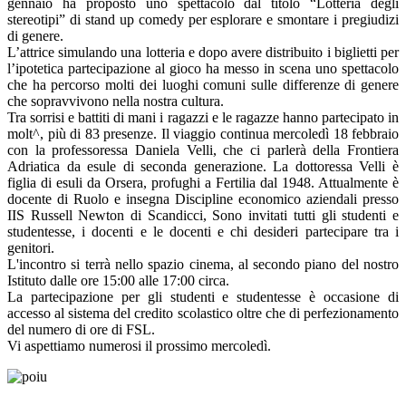
gennaio ha proposto uno spettacolo dal titolo “Lotteria degli
stereotipi” di stand up comedy per esplorare e smontare i pregiudizi
di genere.
L’attrice simulando una lotteria e dopo avere distribuito i biglietti per
l’ipotetica partecipazione al gioco ha messo in scena uno spettacolo
che ha percorso molti dei luoghi comuni sulle differenze di genere
che sopravvivono nella nostra cultura.
Tra sorrisi e battiti di mani i ragazzi e le ragazze hanno partecipato in
molt^, più di 83 presenze. Il viaggio continua mercoledì 18 febbraio
con la professoressa Daniela Velli, che ci parlerà della Frontiera
Adriatica da esule di seconda generazione. La dottoressa Velli è
figlia di esuli da Orsera, profughi a Fertilia dal 1948. Attualmente è
docente di Ruolo e insegna Discipline economico aziendali presso
IIS Russell Newton di Scandicci, Sono invitati tutti gli studenti e
studentesse, i docenti e le docenti e chi desideri partecipare tra i
genitori.
L'incontro si terrà nello spazio cinema, al secondo piano del nostro
Istituto dalle ore 15:00 alle 17:00 circa.
La partecipazione per gli studenti e studentesse è occasione di
accesso al sistema del credito scolastico oltre che di perfezionamento
del numero di ore di FSL.
Vi aspettiamo numerosi il prossimo mercoledì.