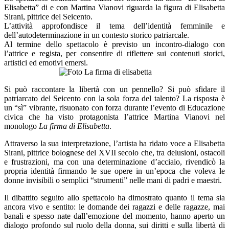
Elisabetta” di e con Martina Vianovi riguarda la figura di Elisabetta
Sirani, pittrice del Seicento.
L’attività approfondisce il tema dell’identità femminile e
dell’autodeterminazione in un contesto storico patriarcale.
Al termine dello spettacolo è previsto un incontro-dialogo con
l’attrice e regista, per consentire di riflettere sui contenuti storici,
artistici ed emotivi emersi.
Si può raccontare la libertà con un pennello? Si può sfidare il
patriarcato del Seicento con la sola forza del talento? La risposta è
un “sì” vibrante, risuonato con forza durante l’evento di Educazione
civica che ha visto protagonista l’attrice Martina Vianovi nel
monologo
La firma di Elisabetta
.
Attraverso la sua interpretazione, l’artista ha ridato voce a Elisabetta
Sirani, pittrice bolognese del XVII secolo che, tra delusioni, ostacoli
e frustrazioni, ma con una determinazione d’acciaio, rivendicò la
propria identità firmando le sue opere in un’epoca che voleva le
donne invisibili o semplici “strumenti” nelle mani di padri e maestri.
Il dibattito seguito allo spettacolo ha dimostrato quanto il tema sia
ancora vivo e sentito: le domande dei ragazzi e delle ragazze, mai
banali e spesso nate dall’emozione del momento, hanno aperto un
dialogo profondo sul ruolo della donna, sui diritti e sulla libertà di