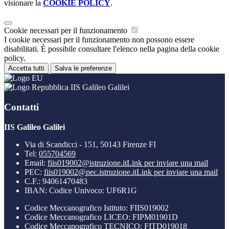
visionare la
COOKIE POLICY
.
Cookie necessari per il funzionamento
I cookie necessari per il funzionamento non possono essere
disabilitati. È possibile consultare l'elenco nella pagina della cookie
policy.
Accetta tutti
Salva le preferenze
IIS Galileo Galilei
Contatti
IIS Galileo Galilei
Via di Scandicci - 151, 50143 Firenze FI
Tel:
055704569
Email:
fiis019002@istruzione.it
Link per inviare una mail
PEC:
fiis019002@pec.istruzione.it
Link per inviare una mail
C.F.: 94061470483
IBAN: Codice Univoco: UF6R1G
Codice Meccanografico Istituto: FIIS019002
Codice Meccanografico LICEO: FIPM01901D
Codice Meccanografico TECNICO: FITD019018