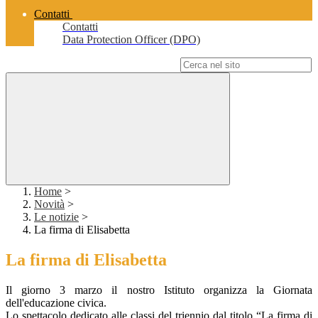
Contatti
Contatti
Data Protection Officer (DPO)
Campo di ricerca per le pagine del sito
Home
>
Novità
>
Le notizie
>
La firma di Elisabetta
La firma di Elisabetta
Il giorno 3 marzo il nostro Istituto organizza la Giornata
dell'educazione civica.
Lo spettacolo dedicato alle classi del triennio dal titolo “La firma di