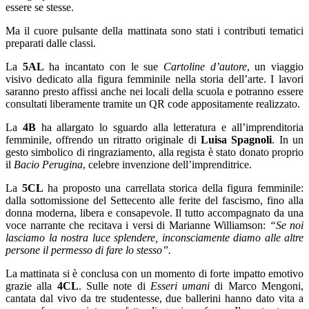
essere se stesse.
Ma il cuore pulsante della mattinata sono stati i contributi tematici
preparati dalle classi.
La
5AL
ha incantato con le sue
Cartoline d’autore
, un viaggio
visivo dedicato alla figura femminile nella storia dell’arte. I lavori
saranno presto affissi anche nei locali della scuola e potranno essere
consultati liberamente tramite un QR code appositamente realizzato.
La
4B
ha allargato lo sguardo alla letteratura e all’imprenditoria
femminile, offrendo un ritratto originale di
Luisa Spagnoli
. In un
gesto simbolico di ringraziamento, alla regista è stato donato proprio
il
Bacio Perugina
, celebre invenzione dell’imprenditrice.
La
5CL
ha proposto una carrellata storica della figura femminile:
dalla sottomissione del Settecento alle ferite del fascismo, fino alla
donna moderna, libera e consapevole. Il tutto accompagnato da una
voce narrante che recitava i versi di Marianne Williamson:
“Se noi
lasciamo la nostra luce splendere, inconsciamente diamo alle altre
persone il permesso di fare lo stesso”.
La mattinata si è conclusa con un momento di forte impatto emotivo
grazie alla
4CL
. Sulle note di
Esseri umani
di Marco Mengoni,
cantata dal vivo da tre studentesse, due ballerini hanno dato vita a