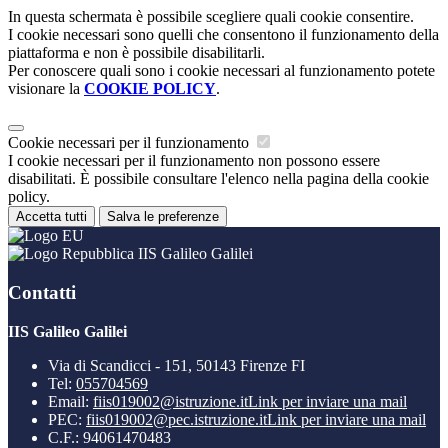
In questa schermata è possibile scegliere quali cookie consentire.
I cookie necessari sono quelli che consentono il funzionamento della
piattaforma e non è possibile disabilitarli.
Per conoscere quali sono i cookie necessari al funzionamento potete
visionare la
COOKIE POLICY
.
Cookie necessari per il funzionamento
I cookie necessari per il funzionamento non possono essere
disabilitati. È possibile consultare l'elenco nella pagina della cookie
policy.
Accetta tutti
Salva le preferenze
IIS Galileo Galilei
Contatti
IIS Galileo Galilei
Via di Scandicci - 151, 50143 Firenze FI
Tel:
055704569
Email:
fiis019002@istruzione.it
Link per inviare una mail
PEC:
fiis019002@pec.istruzione.it
Link per inviare una mail
C.F.: 94061470483