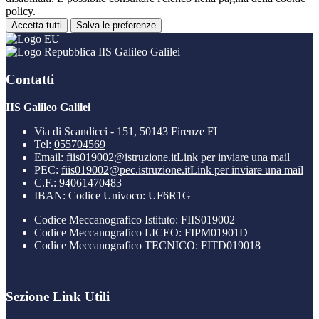
policy.
Accetta tutti
Salva le preferenze
IIS Galileo Galilei
Contatti
IIS Galileo Galilei
Via di Scandicci - 151, 50143 Firenze FI
Tel:
055704569
Email:
fiis019002@istruzione.it
Link per inviare una mail
PEC:
fiis019002@pec.istruzione.it
Link per inviare una mail
C.F.: 94061470483
IBAN: Codice Univoco: UF6R1G
Codice Meccanografico Istituto: FIIS019002
Codice Meccanografico LICEO: FIPM01901D
Codice Meccanografico TECNICO: FITD019018
Sezione Link Utili