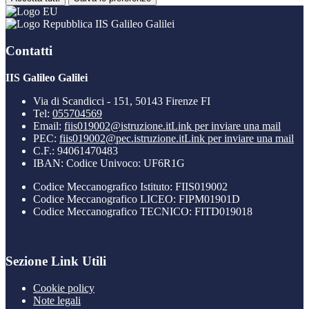
IIS Galileo Galilei
Contatti
IIS Galileo Galilei
Via di Scandicci - 151, 50143 Firenze FI
Tel:
055704569
Email:
fiis019002@istruzione.it
Link per inviare una mail
PEC:
fiis019002@pec.istruzione.it
Link per inviare una mail
C.F.: 94061470483
IBAN: Codice Univoco: UF6R1G
Codice Meccanografico Istituto: FIIS019002
Codice Meccanografico LICEO: FIPM01901D
Codice Meccanografico TECNICO: FITD019018
Sezione Link Utili
Cookie policy
Note legali