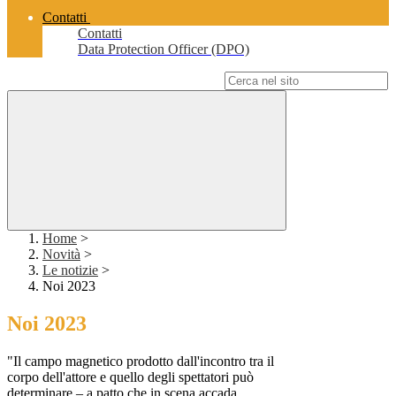
Contatti
Contatti
Data Protection Officer (DPO)
Campo di ricerca per le pagine del sito
Home
>
Novità
>
Le notizie
>
Noi 2023
Noi 2023
"Il campo magnetico prodotto dall'incontro tra il
corpo dell'attore e quello degli spettatori può
determinare – a patto che in scena accada