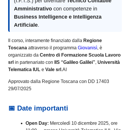
(I.F.T.S.) per diventare
Tecnico Contabile
Amministrativo
con competenze in
Business Intelligence e Intelligenza
Artificiale
.
Il corso, interamente finanziato dalla
Regione
Toscana
attraverso il programma
Giovanisì
, è
organizzato da
Centro di Formazione Scuola Lavoro
srl
in partenariato con
IIS “Galileo Galilei”
,
Università
Telematica IUL
e
Vale srl
.AI
Approvato dalla Regione Toscana con DD 17403
29/07/2025
📅 Date importanti
Open Day:
Mercoledì 10 dicembre 2025, ore