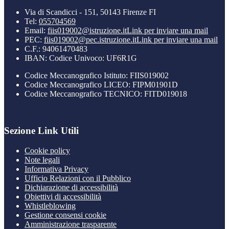
Via di Scandicci - 151, 50143 Firenze FI
Tel:
055704569
Email:
fiis019002@istruzione.it
Link per inviare una mail
PEC:
fiis019002@pec.istruzione.it
Link per inviare una mail
C.F.: 94061470483
IBAN: Codice Univoco: UF6R1G
Codice Meccanografico Istituto: FIIS019002
Codice Meccanografico LICEO: FIPM01901D
Codice Meccanografico TECNICO: FITD019018
Sezione Link Utili
Cookie policy
Note legali
Informativa Privacy
Ufficio Relazioni con il Pubblico
Dichiarazione di accessibilità
Obiettivi di accessibilità
Whistleblowing
Gestione consensi cookie
Amministrazione trasparente