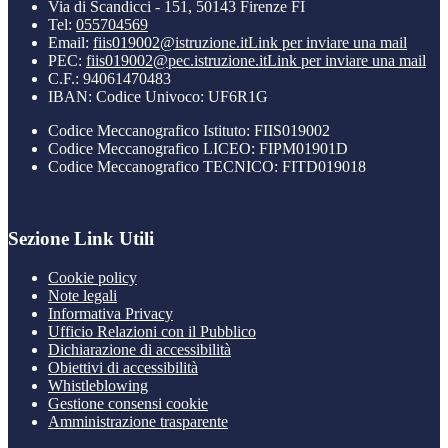
Via di Scandicci - 151, 50143 Firenze FI
Tel:
055704569
Email:
fiis019002@istruzione.it
Link per inviare una mail
PEC:
fiis019002@pec.istruzione.it
Link per inviare una mail
C.F.: 94061470483
IBAN: Codice Univoco: UF6R1G
Codice Meccanografico Istituto: FIIS019002
Codice Meccanografico LICEO: FIPM01901D
Codice Meccanografico TECNICO: FITD019018
Sezione Link Utili
Cookie policy
Note legali
Informativa Privacy
Ufficio Relazioni con il Pubblico
Dichiarazione di accessibilità
Obiettivi di accessibilità
Whistleblowing
Gestione consensi cookie
Amministrazione trasparente