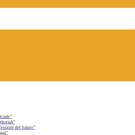
ciale"
toriali"
ssioni del futuro"
ggi"