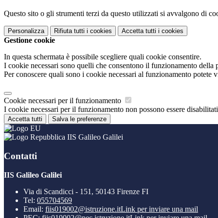
Questo sito o gli strumenti terzi da questo utilizzati si avvalgono di coo
Personalizza
Rifiuta tutti
i cookies
Accetta tutti
i cookies
Gestione cookie
In questa schermata è possibile scegliere quali cookie consentire.
I cookie necessari sono quelli che consentono il funzionamento della pi
Per conoscere quali sono i cookie necessari al funzionamento potete v
Cookie necessari per il funzionamento
I cookie necessari per il funzionamento non possono essere disabilitati.
Accetta tutti
Salva le preferenze
IIS Galileo Galilei
Contatti
IIS Galileo Galilei
Via di Scandicci - 151, 50143 Firenze FI
Tel:
055704569
Email:
fiis019002@istruzione.it
Link per inviare una mail
PEC:
fiis019002@pec.istruzione.it
Link per inviare una mail