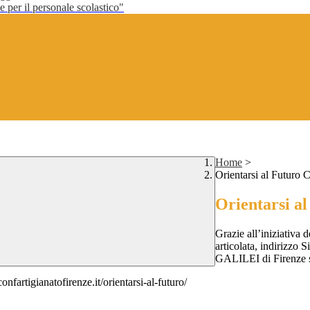
per il personale scolastico"
Home
>
Orientarsi al Futuro
Orientarsi a
Grazie all’iniziativa 
articolata, indirizzo 
GALILEI di Firenze so
nfartigianatofirenze.it/orientarsi-al-futuro/