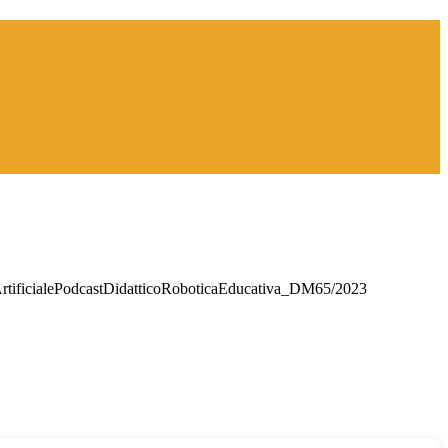
aArtificialePodcastDidatticoRoboticaEducativa_DM65/2023