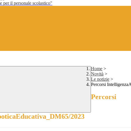
per il personale scolastico"
Home
>
Novità
>
Le notizie
>
Percorsi Intelligenz
Percorsi
RoboticaEducativa_DM65/2023