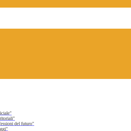
ciale"
toriali"
ssioni del futuro"
ggi"