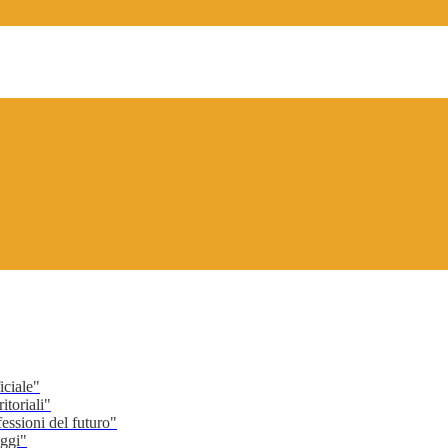
ciale"
toriali"
ssioni del futuro"
ggi"