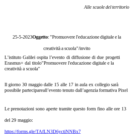
Alle
scuole
del
territorio
25-5-2023
Oggetto
:
"Promuovere
l'educazione
digitale
e
la
creatività
a
scuola"/invito
L’istituto
Galilei
ospita
l’evento
di
diffusione
di
due
progetti
Erasmus+
dal
titolo
"Promuovere
l'educazione
digitale e
la
creatività a
scuola"
Il
giorno
30
maggio
dalle
15
alle
17
in
aula
ex
collegio
sarà
possibile
partecipare
all’evento
tenuto
dall’agenzia
formativa
Pixel
Le
prenotazioni
sono
aperte
tramite
questo
form
fino
alle
ore
13
del
29
maggio:
https://forms.gle/TAfLN3D6yctiNNBx7