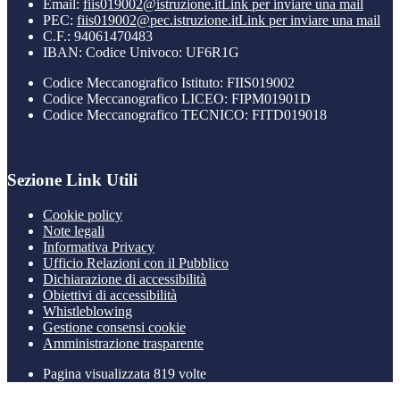
Email:
fiis019002@istruzione.it
Link per inviare una mail
PEC:
fiis019002@pec.istruzione.it
Link per inviare una mail
C.F.: 94061470483
IBAN: Codice Univoco: UF6R1G
Codice Meccanografico Istituto: FIIS019002
Codice Meccanografico LICEO: FIPM01901D
Codice Meccanografico TECNICO: FITD019018
Sezione Link Utili
Cookie policy
Note legali
Informativa Privacy
Ufficio Relazioni con il Pubblico
Dichiarazione di accessibilità
Obiettivi di accessibilità
Whistleblowing
Gestione consensi cookie
Amministrazione trasparente
Pagina visualizzata
819
volte