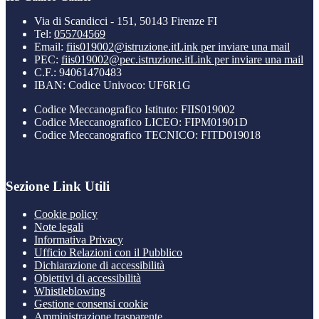
Via di Scandicci - 151, 50143 Firenze FI
Tel:
055704569
Email:
fiis019002@istruzione.it
Link per inviare una mail
PEC:
fiis019002@pec.istruzione.it
Link per inviare una mail
C.F.: 94061470483
IBAN: Codice Univoco: UF6R1G
Codice Meccanografico Istituto: FIIS019002
Codice Meccanografico LICEO: FIPM01901D
Codice Meccanografico TECNICO: FITD019018
Sezione Link Utili
Cookie policy
Note legali
Informativa Privacy
Ufficio Relazioni con il Pubblico
Dichiarazione di accessibilità
Obiettivi di accessibilità
Whistleblowing
Gestione consensi cookie
Amministrazione trasparente