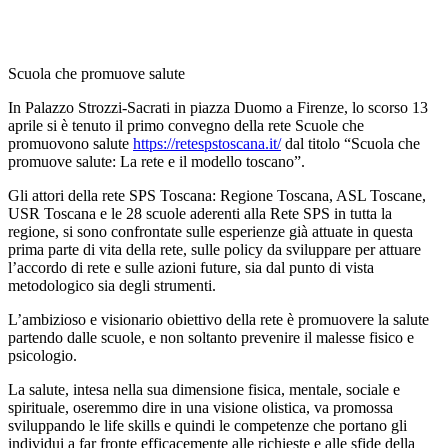
Scuola che promuove salute
In Palazzo Strozzi-Sacrati in piazza Duomo a Firenze, lo scorso 13
aprile si è tenuto il primo convegno della rete Scuole che
promuovono salute
https://retespstoscana.it/
dal titolo “
Scuola che
promuove salute: La rete e il modello toscano
”.
Gli attori della rete SPS Toscana: Regione Toscana, ASL Toscane,
USR Toscana e le 28 scuole aderenti alla Rete SPS in tutta la
regione, si sono confrontate sulle esperienze già attuate in questa
prima parte di vita della rete, sulle policy da sviluppare per attuare
l’accordo di rete e sulle azioni future, sia dal punto di vista
metodologico sia degli strumenti.
L’ambizioso e visionario obiettivo della rete è
promuovere la salute
partendo dalle scuole
, e non soltanto prevenire il malesse fisico e
psicologio.
La salute, intesa nella sua dimensione fisica, mentale, sociale e
spirituale, oseremmo dire in una visione olistica, va promossa
sviluppando le life skills e quindi le competenze che portano gli
individui a far fronte efficacemente alle richieste e alle sfide della