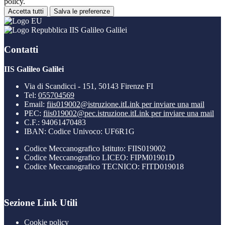
policy.
Accetta tutti
Salva le preferenze
IIS Galileo Galilei
Contatti
IIS Galileo Galilei
Via di Scandicci - 151, 50143 Firenze FI
Tel:
055704569
Email:
fiis019002@istruzione.it
Link per inviare una mail
PEC:
fiis019002@pec.istruzione.it
Link per inviare una mail
C.F.: 94061470483
IBAN: Codice Univoco: UF6R1G
Codice Meccanografico Istituto: FIIS019002
Codice Meccanografico LICEO: FIPM01901D
Codice Meccanografico TECNICO: FITD019018
Sezione Link Utili
Cookie policy