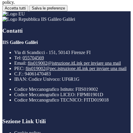
policy.
Accetta tutti
Salva le preferenze
IIS Galileo Galilei
Contatti
IIS Galileo Galilei
Via di Scandicci - 151, 50143 Firenze FI
Tel:
055704569
Email:
fiis019002@istruzione.it
Link per inviare una mail
PEC:
fiis019002@pec.istruzione.it
Link per inviare una mail
C.F.: 94061470483
IBAN: Codice Univoco: UF6R1G
Codice Meccanografico Istituto: FIIS019002
Codice Meccanografico LICEO: FIPM01901D
Codice Meccanografico TECNICO: FITD019018
Sezione Link Utili
Cookie policy