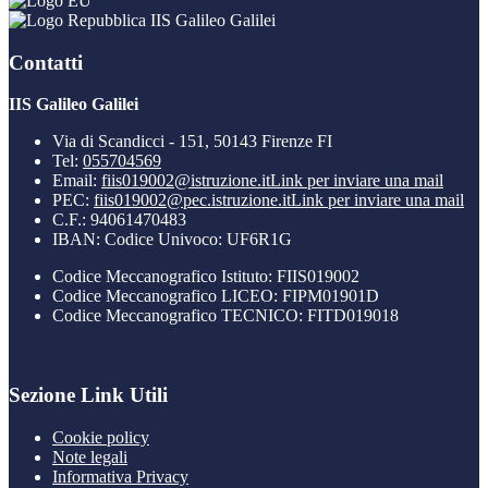
IIS Galileo Galilei
Contatti
IIS Galileo Galilei
Via di Scandicci - 151, 50143 Firenze FI
Tel:
055704569
Email:
fiis019002@istruzione.it
Link per inviare una mail
PEC:
fiis019002@pec.istruzione.it
Link per inviare una mail
C.F.: 94061470483
IBAN: Codice Univoco: UF6R1G
Codice Meccanografico Istituto: FIIS019002
Codice Meccanografico LICEO: FIPM01901D
Codice Meccanografico TECNICO: FITD019018
Sezione Link Utili
Cookie policy
Note legali
Informativa Privacy