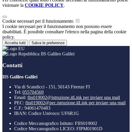
visionare la
COOKIE POLICY
.
Cookie necessari per il funzionamento
I cookie necessari per il funzionamento non possono essere
disabilitati. È possibile consultare l'elenco nella pagina della cookie
policy.
Accetta tutti
Salva le preferenze
IIS Galileo Galilei
Contatti
IIS Galileo Galilei
Via di Scandicci - 151, 50143 Firenze FI
Tel:
055704569
Email:
fiis019002@istruzione.it
Link per inviare una mail
PEC:
fiis019002@pec.istruzione.it
Link per inviare una mail
C.F.: 94061470483
IBAN: Codice Univoco: UF6R1G
Codice Meccanografico Istituto: FIIS019002
Codice Meccanografico LICEO: FIPM01901D